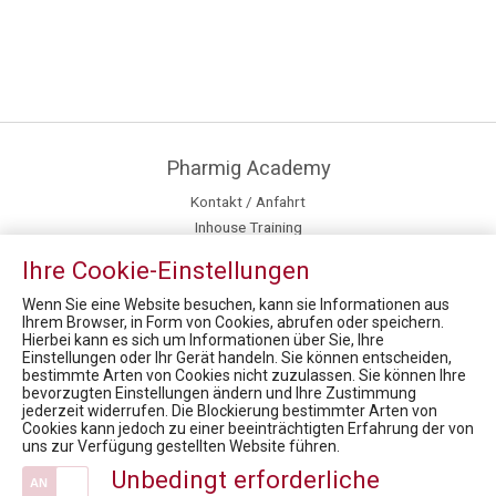
Pharmig Academy
Kontakt / Anfahrt
Inhouse Training
Fördermöglichkeiten für Privatpersonen
Ihre Cookie-Einstellungen
Team
Mission / Vision
Wenn Sie eine Website besuchen, kann sie Informationen aus
Ihrem Browser, in Form von Cookies, abrufen oder speichern.
Hierbei kann es sich um Informationen über Sie, Ihre
News
Einstellungen oder Ihr Gerät handeln. Sie können entscheiden,
bestimmte Arten von Cookies nicht zuzulassen. Sie können Ihre
FACHTAGUNG Zukunftsmarkt OTC
bevorzugten Einstellungen ändern und Ihre Zustimmung
7. Virtueller Rare Diseases Dialog
jederzeit widerrufen. Die Blockierung bestimmter Arten von
Cookies kann jedoch zu einer beeinträchtigten Erfahrung der von
Health Care Symposium 2019 - Pharma & Health 4.0: We drive digital
uns zur Verfügung gestellten Website führen.
Market Access for you - Insider Know-how & Best Practice Modul 2
Unbedingt erforderliche
PHARMIG Rare Diseases COVID-19 Umfrage / 9. Rare Diseases Dialog