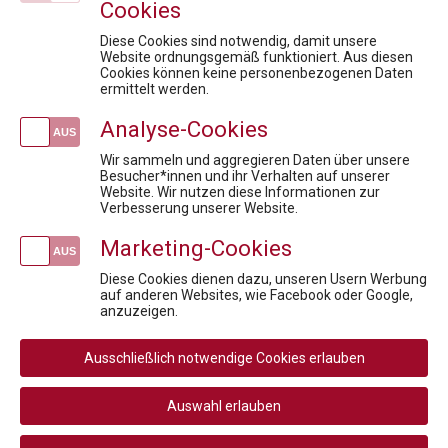
Cookies
Veranstaltungen
Diese Cookies sind notwendig, damit unsere
kostenlose Infosession zum Pharmareferent:innen Kurs "Fit für die Prüfung"
Website ordnungsgemäß funktioniert. Aus diesen
Cookies können keine personenbezogenen Daten
Pharma meets Politics & Payers: Klar. Überzeugend. Wirksam.
ermittelt werden.
Fit für die Prüfung - Pharmareferent:innen Vorbereitungskurs
Analyse-Cookies
Datenschutz in der Pharmaindustrie:
Fit für die Anerkennungsprüfung - Pharmareferent:innen Vorbereitungskurs
Wir sammeln und aggregieren Daten über unsere
Besucher*innen und ihr Verhalten auf unserer
Website. Wir nutzen diese Informationen zur
Newsletteranmeldung
Verbesserung unserer Website.
Marketing-Cookies
Diese Cookies dienen dazu, unseren Usern Werbung
auf anderen Websites, wie Facebook oder Google,
Social
anzuzeigen.
Media
Rechtliche
AGB
AGB Privatperson
Links
Ausschließlich notwendige Cookies erlauben
Rücktritt / Widerruf
Datenschutz
Navigation
Disclaimer
Impressum
Auswahl erlauben
Cookie-Einstellungen