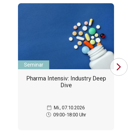
Seminar
Se
Pharma Intensiv: Industry Deep
GD
Dive
p
Mi., 07.10.2026
09:00-18:00 Uhr