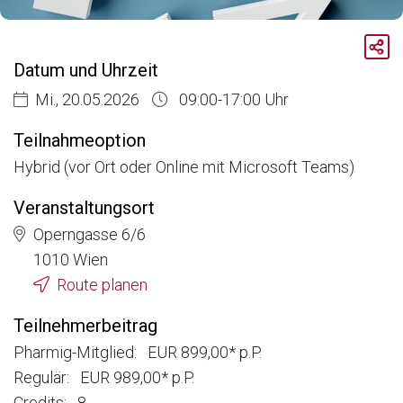
Breadcrumb
Aktuelle Veranstaltungen
Datum und Uhrzeit
Qualitätsmanagement (QM) verstehen: Einstieg in regulatorische Sicherheit und Effizienz
Mi., 20.05.2026
09:00-17:00 Uhr
Teilnahmeoption
Hybrid (vor Ort oder Online mit Microsoft Teams)
Veranstaltungsort
Operngasse 6/6
1010 Wien
Route planen
Teilnehmerbeitrag
Pharmig-Mitglied: EUR 899,00* p.P.
Regulär: EUR 989,00* p.P.
Credits: 8