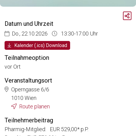
Breadcrumb
Aktuelle Veranstaltungen
Datum und Uhrzeit
Compliance: Must-Have Modul 3
Do., 22.10.2026
13:30-17:00 Uhr
Kalender (.ics) Download
Teilnahmeoption
vor Ort
Veranstaltungsort
Operngasse 6/6
1010 Wien
Route planen
Teilnehmerbeitrag
Pharmig-Mitglied: EUR 529,00* p.P.