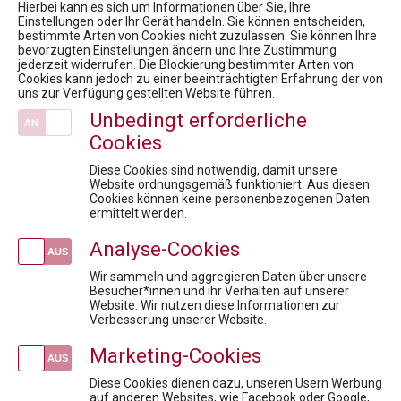
Hierbei kann es sich um Informationen über Sie, Ihre
News
Einstellungen oder Ihr Gerät handeln. Sie können entscheiden,
bestimmte Arten von Cookies nicht zuzulassen. Sie können Ihre
7. Virtueller Rare Diseases Dialog
bevorzugten Einstellungen ändern und Ihre Zustimmung
9. Health Care Symposium - Prepare Austria for a national data strategy
jederzeit widerrufen. Die Blockierung bestimmter Arten von
Cookies kann jedoch zu einer beeinträchtigten Erfahrung der von
Zertifikatsprogramm: Pharma - Fachkräfte der Zukunft
uns zur Verfügung gestellten Website führen.
5. Rare Diseases Dialog: Gibt es ein Recht auf die bestmögliche Therapie?
Unbedingt erforderliche
FACHTAGUNG Omnichannel Leadership & digitale Kommunikation im Gesundheitswesen
Cookies
Veranstaltungen
Diese Cookies sind notwendig, damit unsere
Parallelhandel mit Arzneimitteln in Österreich und in der EU
Website ordnungsgemäß funktioniert. Aus diesen
Cookies können keine personenbezogenen Daten
Pharma meets Politics & Payers: Klar. Überzeugend. Wirksam.
ermittelt werden.
Vertragsgestaltung in der Pharmaindustrie: Rechtssicher, praxisnah, effektiv
Analyse-Cookies
Market Access under Pressure: Konfliktfelder der Pharmaindustrie
Diskussionsreihe Market Access For Experts- Interaktive Session
Wir sammeln und aggregieren Daten über unsere
Besucher*innen und ihr Verhalten auf unserer
Website. Wir nutzen diese Informationen zur
Newsletteranmeldung
Verbesserung unserer Website.
Marketing-Cookies
Diese Cookies dienen dazu, unseren Usern Werbung
auf anderen Websites, wie Facebook oder Google,