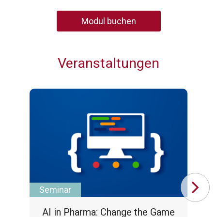
Modul buchen
Veranstaltungen
Seminar
In
AI in Pharma: Change the Game
In