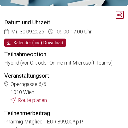
Breadcrumb
Aktuelle Veranstaltungen
Datum und Uhrzeit
GDP & Logistik: Sichere Lagerung und Distribution in der pharmazeutischen Supply Chain
Mi., 30.09.2026
09:00-17:00 Uhr
Kalender (.ics) Download
Teilnahmeoption
Hybrid (vor Ort oder Online mit Microsoft Teams)
Veranstaltungsort
Operngasse 6/6
1010 Wien
Route planen
Teilnehmerbeitrag
Pharmig-Mitglied: EUR 899,00* p.P.