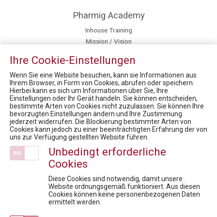
Pharmig Academy
Inhouse Training
Mission / Vision
Team
Ihre Cookie-Einstellungen
Kontakt / Anfahrt
Fördermöglichkeiten für Privatpersonen
Wenn Sie eine Website besuchen, kann sie Informationen aus
Ihrem Browser, in Form von Cookies, abrufen oder speichern.
Hierbei kann es sich um Informationen über Sie, Ihre
News
Einstellungen oder Ihr Gerät handeln. Sie können entscheiden,
bestimmte Arten von Cookies nicht zuzulassen. Sie können Ihre
Market Access for you - Insider Know how & Best Practice Modul 5
bevorzugten Einstellungen ändern und Ihre Zustimmung
Health Care Symposium 2019 - Prof. Dr. Robin Rumler, Präsident der Pharmig Academy im Brutkasten-Talk
jederzeit widerrufen. Die Blockierung bestimmter Arten von
Cookies kann jedoch zu einer beeinträchtigten Erfahrung der von
FACHTAGUNG Zukunftsmarkt OTC
uns zur Verfügung gestellten Website führen.
FACHTAGUNG Omnichannel Leadership & digitale Kommunikation im Gesundheitswesen
Unbedingt erforderliche
MEDIENINFORMATION - Karrieren unterstützen: FH Campus Wien und PHARMIG kooperieren, um Berufsbilder der Zukunft zu etablieren
Cookies
Veranstaltungen
Diese Cookies sind notwendig, damit unsere
Diskussionsreihe Market Access For Experts- Interaktive Session
Website ordnungsgemäß funktioniert. Aus diesen
Cookies können keine personenbezogenen Daten
AI in Pharma: Change the Game
ermittelt werden.
Abgrenzung handels- und gewerberechtlicher Geschäftsführer in Pharmaunternehmen