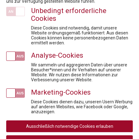
uns zur Verfügung gestellten Website führen.
Fachexpert:innen
Unbedingt erforderliche
Kontakt / Anfahrt
Cookies
Mission / Vision
Newsroom
Diese Cookies sind notwendig, damit unsere
Website ordnungsgemäß funktioniert. Aus diesen
Inhouse Training
Cookies können keine personenbezogenen Daten
ermittelt werden.
News
Analyse-Cookies
Market Access for you - Insider Know-how & Best Practice Modul 3
FACHTAGUNG Zukunftsmarkt OTC
Wir sammeln und aggregieren Daten über unsere
Besucher*innen und ihr Verhalten auf unserer
Health Care Symposium 2019 - Brutkasten Talk - with Loubna Bouarfa, Martin Brunninger and Alexander Herzog
Website. Wir nutzen diese Informationen zur
MEDIENINFORMATION - Karrieren unterstützen: FH Campus Wien und PHARMIG kooperieren, um Berufsbilder der Zukunft zu etablieren
Verbesserung unserer Website.
PHARMIG Rare Diseases COVID-19 Umfrage / 9. Rare Diseases Dialog
Marketing-Cookies
Veranstaltungen
Diese Cookies dienen dazu, unseren Usern Werbung
Foundations of Drug Safety and Pharmacovigilance
auf anderen Websites, wie Facebook oder Google,
anzuzeigen.
Fit für die Anerkennungsprüfung - Pharmareferent:innen Vorbereitungskurs
Fit für die Prüfung - Pharmareferent:innen Vorbereitungskurs
Ausschließlich notwendige Cookies erlauben
Compliance: Must-Have Modul 3
Pharma meets Politics & Payers: Klar. Überzeugend. Wirksam.