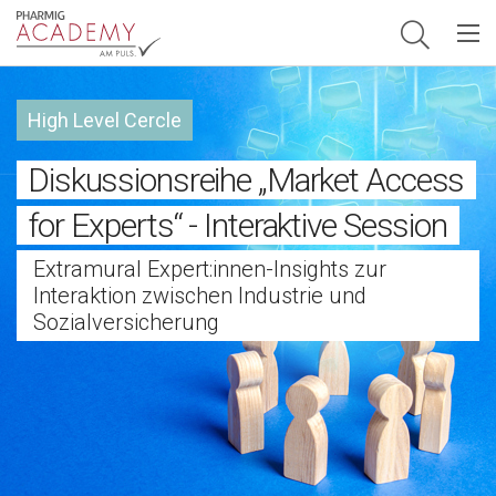
Hauptnavigation
High Level Cercle
Diskussionsreihe „Market Access
for Experts“ - Interaktive Session
Extramural Expert:innen-Insights zur
Interaktion zwischen Industrie und
Sozialversicherung