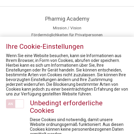
Pharmig Academy
Mission / Vision
Fördermöglichkeiten für Privatpersonen
Newsroom
Ihre Cookie-Einstellungen
Team
Kontakt / Anfahrt
Wenn Sie eine Website besuchen, kann sie Informationen aus
Ihrem Browser, in Form von Cookies, abrufen oder speichern.
Hierbei kann es sich um Informationen über Sie, Ihre
News
Einstellungen oder Ihr Gerät handeln. Sie können entscheiden,
bestimmte Arten von Cookies nicht zuzulassen. Sie können Ihre
11. Rare Diseases Dialog: Der lange und steinige Weg bis zur richtigen Diagnose - Wie können wir die Hürden erkennen und beseitigen?
bevorzugten Einstellungen ändern und Ihre Zustimmung
Austria Presse Agentur / Corona - Menschen mit Seltenen Erkrankungen besonders betroffen
jederzeit widerrufen. Die Blockierung bestimmter Arten von
Cookies kann jedoch zu einer beeinträchtigten Erfahrung der von
PHARMIG Rare Diseases COVID-19 Umfrage / 9. Rare Diseases Dialog
uns zur Verfügung gestellten Website führen.
18. Rare Diseases Dialog: Datensilos überwinden, um Leben zu verändern: Was braucht ein erfolgreiches nationales Register für seltene Erkrankungen?
Unbedingt erforderliche
9. RARE DISEASES DIALOG: Seltene Erkrankungen und COVID-19 - was haben wir gelernt? Welche wichtigen Erkenntnisse hat ein Jahr Pandemie für Forschung & Entwicklung gebracht? Welche zusätzlichen Maßnahmen in der Gesundheitsversorgung braucht es?
Cookies
Veranstaltungen
Diese Cookies sind notwendig, damit unsere
Fit für die Prüfung - Pharmareferent:innen Vorbereitungskurs
Website ordnungsgemäß funktioniert. Aus diesen
Cookies können keine personenbezogenen Daten
Compliance: Must-Have 2026