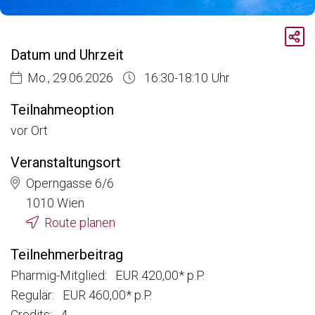
Breadcrumb
Aktuelle Veranstaltungen
Datum und Uhrzeit
Diskussionsreihe „Market Access for Experts“ - Interaktive Session
Mo., 29.06.2026
16:30-18:10 Uhr
Teilnahmeoption
vor Ort
Veranstaltungsort
Operngasse 6/6
1010 Wien
Route planen
Teilnehmerbeitrag
Pharmig-Mitglied: EUR 420,00* p.P.
Regulär: EUR 460,00* p.P.
Credits: 4