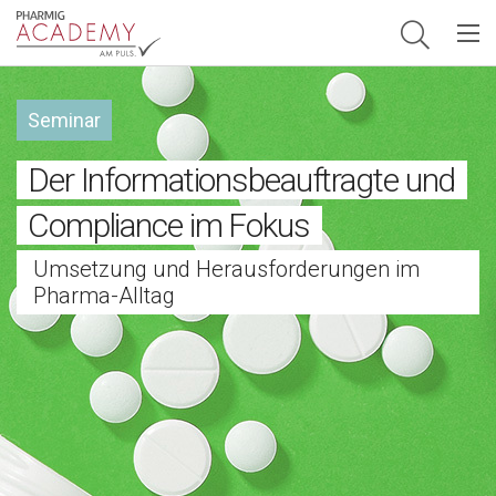
Hauptnavigation
Seminar
Der Informations­beauftragte und
Compliance im Fokus
Umsetzung und Herausforderungen im
Pharma-Alltag