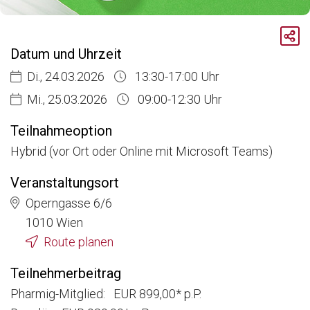
Breadcrumb
Aktuelle Veranstaltungen
Datum und Uhrzeit
Der Informationsbeauftragte und Compliance im Fokus
Di., 24.03.2026
13:30-17:00 Uhr
Mi., 25.03.2026
09:00-12:30 Uhr
Teilnahmeoption
Hybrid (vor Ort oder Online mit Microsoft Teams)
Veranstaltungsort
Operngasse 6/6
1010 Wien
Route planen
Teilnehmerbeitrag
Pharmig-Mitglied: EUR 899,00* p.P.