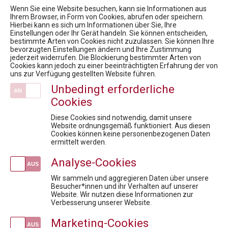
Inhouse Training
Wenn Sie eine Website besuchen, kann sie Informationen aus
Ihrem Browser, in Form von Cookies, abrufen oder speichern.
Hierbei kann es sich um Informationen über Sie, Ihre
News
Einstellungen oder Ihr Gerät handeln. Sie können entscheiden,
bestimmte Arten von Cookies nicht zuzulassen. Sie können Ihre
RARE DISEASES DIALOG: Nutzenbewertungen/HTA bei seltenen Erkrankungen - (wie) kann es funktionieren?
bevorzugten Einstellungen ändern und Ihre Zustimmung
14. Rare Diseases Dialog: „Wir sehen was, was Du nicht siehst“ - Drehscheibe Expertisezentren
jederzeit widerrufen. Die Blockierung bestimmter Arten von
Cookies kann jedoch zu einer beeinträchtigten Erfahrung der von
MEDIENINFORMATION - Startschuss für das neue Zertifikatsprogramm "PHARMA-FACHKRÄFTE DER ZUKUNFT"
uns zur Verfügung gestellten Website führen.
5. Rare Diseases Dialog: Gibt es ein Recht auf die bestmögliche Therapie?
Unbedingt erforderliche
Market Access for you - Insider Know-how & Best Practice Modul 2
Cookies
Veranstaltungen
Diese Cookies sind notwendig, damit unsere
Abgrenzung handels- und gewerberechtlicher Geschäftsführer in Pharmaunternehmen
Website ordnungsgemäß funktioniert. Aus diesen
Cookies können keine personenbezogenen Daten
Fit für die Prüfung - Pharmareferent:innen Vorbereitungskurs
ermittelt werden.
Datenschutz in der Pharmaindustrie:
Analyse-Cookies
AI in Pharma: Change the Game
Foundations of Drug Safety and Pharmacovigilance
Wir sammeln und aggregieren Daten über unsere
Besucher*innen und ihr Verhalten auf unserer
Website. Wir nutzen diese Informationen zur
Newsletteranmeldung
Verbesserung unserer Website.
Marketing-Cookies