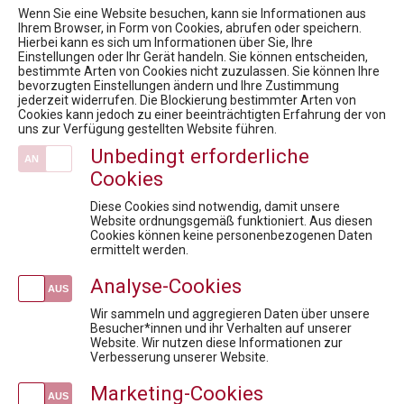
Fachexpert:innen
Wenn Sie eine Website besuchen, kann sie Informationen aus
Ihrem Browser, in Form von Cookies, abrufen oder speichern.
Hierbei kann es sich um Informationen über Sie, Ihre
News
Einstellungen oder Ihr Gerät handeln. Sie können entscheiden,
bestimmte Arten von Cookies nicht zuzulassen. Sie können Ihre
PHARMIG Rare Diseases COVID-19 Umfrage / 9. Rare Diseases Dialog
bevorzugten Einstellungen ändern und Ihre Zustimmung
16. Rare Diseases Dialog: Status Quo Bewertungsboard: Rascher und gerechter Therapiezugang, was braucht es?
jederzeit widerrufen. Die Blockierung bestimmter Arten von
Cookies kann jedoch zu einer beeinträchtigten Erfahrung der von
10. Rare Diseases Dialog: Therapeutische Zukunft bei seltenen Erkrankungen – Mythen, Fakten und Lösungen
uns zur Verfügung gestellten Website führen.
PHARMIG Rare Diseases COVID-19-Umfrage Kurzfassung / 9. Rare Diseases Dialog
Unbedingt erforderliche
Zertifikatsprogramm: Pharma - Fachkräfte der Zukunft
Cookies
Veranstaltungen
Diese Cookies sind notwendig, damit unsere
Compliance: Must-Have Modul 3
Website ordnungsgemäß funktioniert. Aus diesen
Cookies können keine personenbezogenen Daten
AI in Pharma: Change the Game
ermittelt werden.
kostenlose Infosession zum Pharmareferent:innen Kurs "Fit für die Prüfung"
Analyse-Cookies
Fit für die Prüfung - Pharmareferent:innen Vorbereitungskurs
kostenlose Infosession zum Pharmareferent:innen Kurs "Fit für die Prüfung"
Wir sammeln und aggregieren Daten über unsere
Besucher*innen und ihr Verhalten auf unserer
Website. Wir nutzen diese Informationen zur
Newsletteranmeldung
Verbesserung unserer Website.
Marketing-Cookies