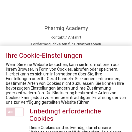
Pharmig Academy
Kontakt / Anfahrt
Fördermöglichkeiten für Privatpersonen
Fachexpert:innen
Ihre Cookie-Einstellungen
Inhouse Training
Team
Wenn Sie eine Website besuchen, kann sie Informationen aus
Ihrem Browser, in Form von Cookies, abrufen oder speichern.
Hierbei kann es sich um Informationen über Sie, Ihre
News
Einstellungen oder Ihr Gerät handeln. Sie können entscheiden,
bestimmte Arten von Cookies nicht zuzulassen. Sie können Ihre
12. Rare Diseases Dialog Erkrankungen: Nachhaltige Versorgung der Patient:innen in Krisenzeiten. Sind Innovation, Standort und langfristiger Zugang in Gefahr?
bevorzugten Einstellungen ändern und Ihre Zustimmung
9. RARE DISEASES DIALOG: Seltene Erkrankungen und COVID-19 - was haben wir gelernt? Welche wichtigen Erkenntnisse hat ein Jahr Pandemie für Forschung & Entwicklung gebracht? Welche zusätzlichen Maßnahmen in der Gesundheitsversorgung braucht es?
jederzeit widerrufen. Die Blockierung bestimmter Arten von
Cookies kann jedoch zu einer beeinträchtigten Erfahrung der von
HEALTH CARE SYMPOSIUM 2022; Data drives healthcare - Wie die Digitalisierung und Datennutzung die Gesundheitsversorgung verbessern
uns zur Verfügung gestellten Website führen.
Health Care Symposium 2019 - Pharma & Health 4.0: We drive digital
Unbedingt erforderliche
Market Access for you - Insider Know-how & Best Practice Modul 1
Cookies
Veranstaltungen
Diese Cookies sind notwendig, damit unsere