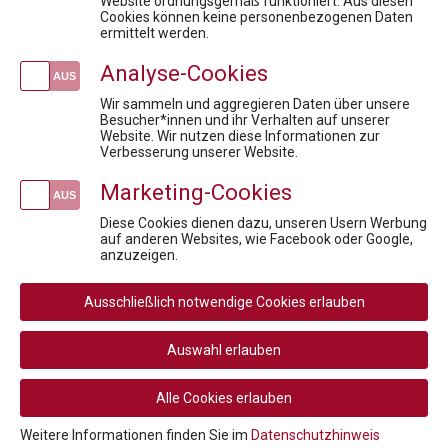
GDP & Logistik: Sichere Lagerung und Distribution in der pharmazeutischen Supply Chain
Website ordnungsgemäß funktioniert. Aus diesen
Cookies können keine personenbezogenen Daten
Fit für die Anerkennungsprüfung - Pharmareferent:innen Vorbereitungskurs
ermittelt werden.
Fit für die Prüfung - Pharmareferent:innen Vorbereitungskurs
Analyse-Cookies
Fit für die Prüfung - Pharmareferent:innen Vorbereitungskurs
To Launch or not to Launch
Wir sammeln und aggregieren Daten über unsere
Besucher*innen und ihr Verhalten auf unserer
Website. Wir nutzen diese Informationen zur
Newsletteranmeldung
Verbesserung unserer Website.
Marketing-Cookies
Diese Cookies dienen dazu, unseren Usern Werbung
auf anderen Websites, wie Facebook oder Google,
Social
anzuzeigen.
Media
Rechtliche
AGB
AGB Privatperson
Links
Ausschließlich notwendige Cookies erlauben
Rücktritt / Widerruf
Datenschutz
Navigation
Disclaimer
Impressum
Auswahl erlauben
Cookie-Einstellungen
Alle Cookies erlauben
© 2026 PHARMIG ACADEMY – Verein zur Fortbildung im
Gesundheitswesen
Weitere Informationen finden Sie im
Datenschutzhinweis